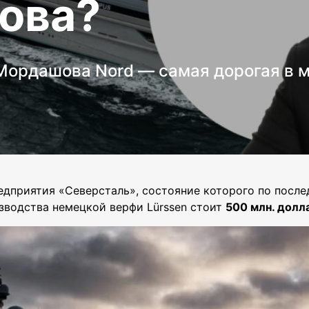
ова?
 Мордашова Nord — самая дорогая в м
дприятия «Северсталь», состояние которого по после
зводства немецкой верфи Lürssen стоит
500 млн. долл