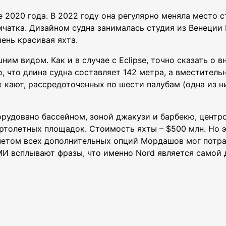
е 2020 года. В 2022 году она регулярно меняла место 
чатка. Дизайном судна занималась студия из Венеции N
ень красивая яхта.
ним видом. Как и в случае с Eclipse, точно сказать о
, что длина судна составляет 142 метра, а вместитель
кают, рассредоточенных по шести палубам (одна из н
орудовано бассейном, зоной джакузи и барбекю, центро
ртолетных площадок. Стоимость яхты – $500 млн. Но э
учетом всех дополнительных опций Мордашов мог потр
СМИ всплывают фразы, что именно Nord является самой