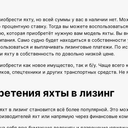
обрести яхту, но всей суммы у вас в наличии нет. Мож
процентную ставку. Тогда вы можете воспользоваться
ю, которая приобретёт нужную вам модель яхты. Вы вн
мпания. Само судно будет находиться в собственности 
пользоваться и выплачивать лизинговые платежи. По ис
 яхту в собственность по довольно низкой цене.
риобрести как новое имущество, так и б/у. Чаще всего
иков, спецтехники и других транспортных средств. Не
ретения яхты в лизинг
яхт в лизинг становится всё более популярной. Это м
изводителей яхт или напрямую через финансовые ко
на себя всю бумажную волокиту и разрешение юридиче