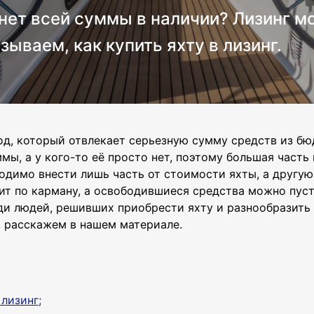
о нет всей суммы в наличии? Лизинг 
зываем, как купить яхту в лизинг.
од, который отвлекает серьезную сумму средств из бю
ммы, а у кого-то её просто нет, поэтому большая част
одимо внести лишь часть от стоимости яхты, а другую
рит по карману, а освободившиеся средства можно пус
ди людей, решивших приобрести яхту и разнообразить с
г, расскажем в нашем материале.
лизинг;